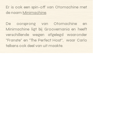
Er is ook een spin-off van Otomachine met
de naam
Minimachine
.
De oorsprong van Otomachine en
Minimachine ligt bij Groovemania en heeft
verschillende wegen afgelegd waaronder
"Franste" en "The Perfect Host", waar Carlo
telkens ook deel van uit maakte.
(
Luister naar Groovemania op Spotify
)
(
Luister naar Franste op Spotify
)
(
Luister naar The Perfect Host op Spotify
)
The Heavy Horns
The Heavy Horns werd in het jaar 2000
opgericht door Carlo, Frank Deruytter en
Nico Schepers. De aanleiding was de grote
vraag naar een vaste blazerssectie,
aangezien deze niet meer bestond, na het