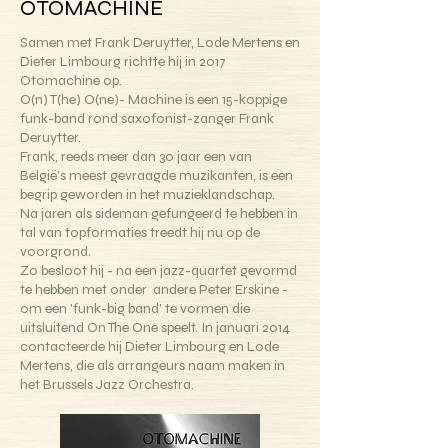
OTOMACHINE
Samen met Frank Deruytter, Lode Mertens en
Dieter Limbourg richtte hij in 2017
Otomachine op.
O(n) T(he) O(ne)- Machine is een 15-koppige
funk-band rond saxofonist-zanger Frank
Deruytter.
Frank, reeds meer dan 30 jaar een van
België's meest gevraagde muzikanten, is een
begrip geworden in het muzieklandschap.
Na jaren als sideman gefungeerd te hebben in
tal van topformaties treedt hij nu op de
voorgrond.
Zo besloot hij - na een jazz-quartet gevormd
te hebben met onder andere Peter Erskine -
om een 'funk-big band' te vormen die
uitsluitend On The One speelt. In januari 2014
contacteerde hij Dieter Limbourg en Lode
Mertens, die als arrangeurs naam maken in
het Brussels Jazz Orchestra.